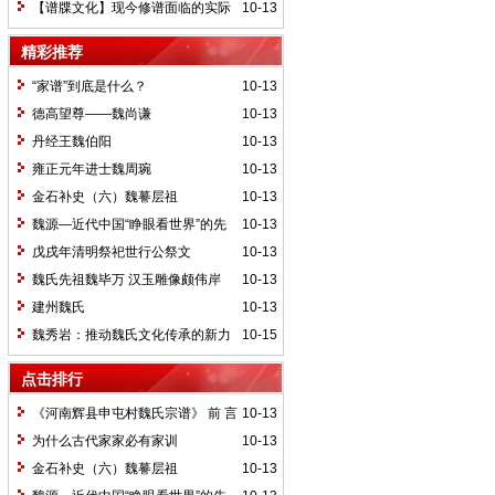
【谱牒文化】现今修谱面临的实际
10-13
问题
精彩推荐
“家谱”到底是什么？
10-13
德高望尊——魏尚谦
10-13
丹经王魏伯阳
10-13
雍正元年进士魏周琬
10-13
金石补史（六）魏謩层祖
10-13
魏源—近代中国“睁眼看世界”的先
10-13
行者之一
戊戌年清明祭祀世行公祭文
10-13
魏氏先祖魏毕万 汉玉雕像颇伟岸
10-13
建州魏氏
10-13
魏秀岩：推动魏氏文化传承的新力
10-15
量
点击排行
《河南辉县申屯村魏氏宗谱》 前 言
10-13
为什么古代家家必有家训
10-13
金石补史（六）魏謩层祖
10-13