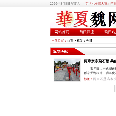
2026年8月8日 星期六
距『七夕情人节』还有
网站首页
魏氏源流
魏氏名
当前位置：
首页
> 标签：先祖
标签匹配
两岸宗亲聚石壁 共
世界魏氏宗親總會
孫今天到福建三明寧化石
标签：
两岸
石壁
客家