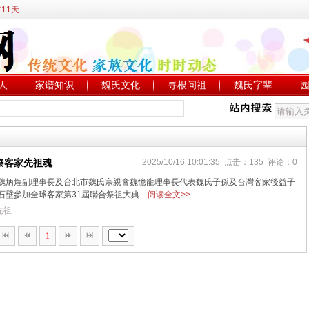
11天
人
家谱知识
魏氏文化
寻根问祖
魏氏字辈
祭客家先祖魂
2025/10/16 10:01:35 点击：135 评论：0
魏炳煌副理事長及台北市魏氏宗親會魏憶龍理事長代表魏氏子孫及台灣客家後益子
壁參加全球客家第31屆聯合祭祖大典​...
阅读全文>>
先祖
1