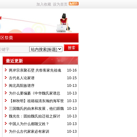
加入收藏
设为首页
园区祭奠
最近更新
两岸宗亲聚石壁 共祭客家先祖魂
10-16
古代名人论家谱
10-15
闽北高阳族谱序
10-13
为什么要编纂《中华魏氏家谱总
10-13
目》
【林秋明】祖籍福清东瀚的海军世
10-13
家——魏瀚家族源流考
三国魏氏的由来和发展，他们跟魏
10-13
国有关系吗？
魏光生：固始魏氏始迁祖之探讨
10-13
中国人为什么都随父姓？
10-13
为什么古代家家必有家训
10-13