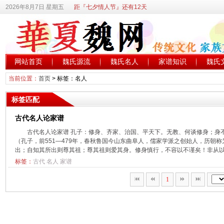
2026年8月7日 星期五
距『七夕情人节』还有12天
网站首页
魏氏源流
魏氏名人
家谱知识
魏氏
当前位置：
首页
> 标签：名人
标签匹配
古代名人论家谱
​古代名人论家谱 孔子：修身、齐家、治国、平天下。无教、何谈修身；
（孔子，前551—479年，春秋鲁国今山东曲阜人，儒家学派之创始人，历朝
出；自知其所出则尊其祖；尊其祖则爱其身。修身慎行，不容以不谨矣！非从以昭
标签：
古代
名人
家谱
1