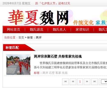
2026年8月7日 星期五
距『七夕情人节』还有12天
网站首页
魏氏源流
魏氏名人
家谱知识
魏氏
当前位置：
首页
> 标签：两岸
标签匹配
两岸宗亲聚石壁 共祭客家先祖魂
世界魏氏宗親總會魏炳煌副理事長及台北市魏氏宗親
孫今天到福建三明寧化石壁參加全球客家第31屆聯合祭祖大典​
标签：
两岸
石壁
客家
先祖
1