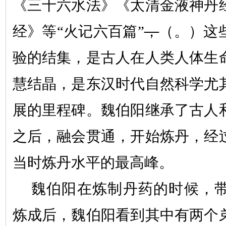
《三十六水法》《太清金液神丹
经》等
“
火记六百篇
”
，
（。）
这
验的结集，是古人在人类人体生
慧结晶，是东汉时代自然科学尤
展的里程碑。魏伯阳继承了古人
之后，融会贯通，开始炼
丹
，经
当时炼丹水平的最高峰。
魏伯阳在炼制丹
药
的时候，
炼成后，魏伯阳看到其中有两个