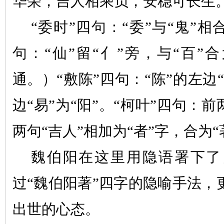
华荣，吉人相乘负，安稳可长生
“
委时
”
四句：
“
委
”
与
“
鬼
”
相
句：
“
仙
”
留
“
亻
”
旁，与
“
百
”
合
通。）
“
敷陈
”
四句：
“
陈
”
的左边
“
边
“
易
”
为
“
阳
”
。
“
柯叶
”
四句：前
两句
“
吉人
”
相加为
“
者
”
字，合为
“
魏伯阳在这里用隐语署下了
过
“
魏伯阳著
”
四字的隐喻手法，
出世的心态。