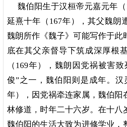
魏伯阳生于汉桓帝元嘉元年（
延熹十年
（
167年
）
，其父魏朗
魏朗所作《魏子》可能写作于此
底在其父亲督导下筑成深厚根
（
169年
）
，魏朗因党祸被害致
俊
”
之一，魏伯阳则是成年。汉
年
）
，因党祸牵连家属，魏伯阳
林修道，时年二十六岁。在十八
魏伯阳的生活大致为进修学业，