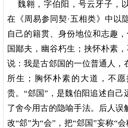
魏翱，字伯阳，号云牙子，
在《周易参同契·五相类》中以
自己的籍贯、身份地位和志趣，
国鄙夫，幽谷朽生；挟怀朴素，
说：我是古郐国的一位普通人，
所生；胸怀朴素的大道，不愿
贵。
“
郐国
”
，是魏伯阳追述自己
了舍今用古的隐喻手法。后人误
改
“
郐
”
为
“
会
”
，把
“
郐国
”
妄称
“
会