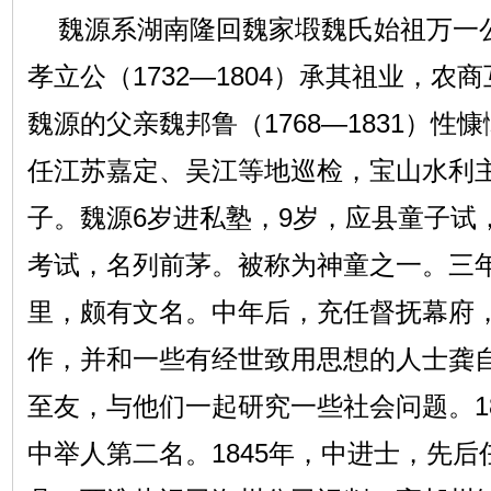
魏源系湖南隆回魏家塅魏氏始祖万一
孝立公（1732—1804）承其祖业，农
魏源的父亲魏邦鲁（1768—1831）性
任江苏嘉定、吴江等地巡检，宝山水利
子。魏源6岁进私塾，9岁，应县童子试
考试，名列前茅。被称为神童之一。三
里，颇有文名。中年后，充任督抚幕府
作，并和一些有经世致用思想的人士龚
至友，与他们一起研究一些社会问题。1
中举人第二名。1845年，中进士，先