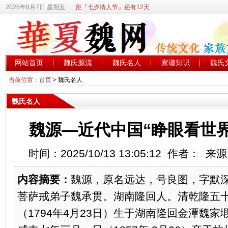
2026年8月7日 星期五
距『七夕情人节』还有12天
网站首页
魏氏源流
魏氏名人
家谱知识
魏氏
当前位置：
首页
>
魏氏名人
魏氏名人
魏源—近代中国“睁眼看世
时间：2025/10/13 13:05:12 作者： 
内容摘要：
魏源，原名远达，号良图，字默
菩萨戒弟子魏承贯。湖南隆回人。清乾隆五
（1794年4月23日）生于湖南隆回金潭魏