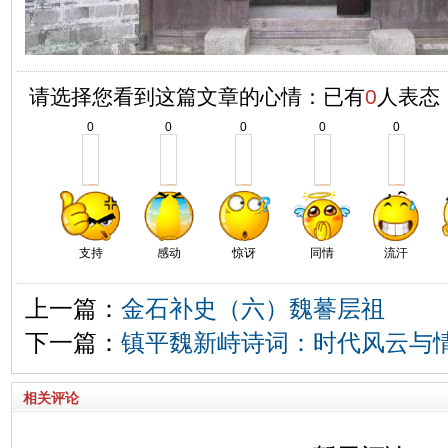
请选择您看到这篇文章的心情：已有
0
人表态
0
0
0
0
0
支持
感动
惊讶
同情
流汗
上一篇：
金石补史（六）魏謩层祖
下一篇：
镇平魏新峙诗词：时代风云与
相关评论