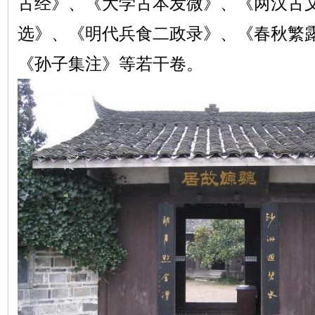
古经》、《大学古本发微》、《两汉古
选》、《明代兵食二政录》、《春秋繁
《孙子集注》等若干卷。