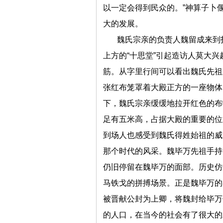
以一定会得到民众的。”神算子卜
大的发展。
魏氏宗亲的负责人魏留成来到
上方的“十思堂”引起造访人莫大
筋。从字里行间可以看出魏氏先祖
张红布笼罩着大殿正方的一座物体
下，魏氏宗亲缓缓地拉开红色的布
足有五米高，占据大殿的重要的位
到场人也感受到魏氏得姓始祖的威
那个时代的风采。魏毕万先祖手持
仍旧停留在魏毕万的面部。历史仿
马铁戈的拼搏场景。正是魏毕万的
被晋献公封为上卿，将魏封给毕万
的人口，在当今的社会有了很大的