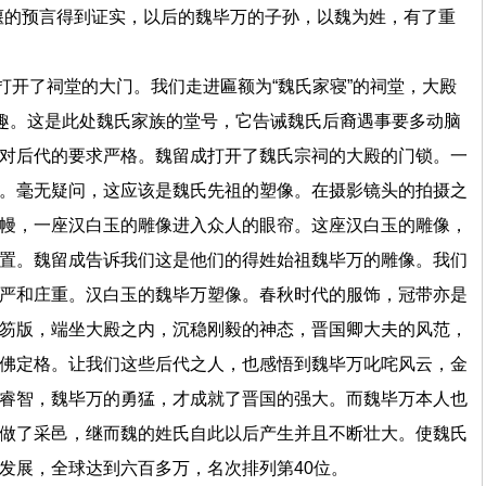
偃的预言得到证实，以后的魏毕万的子孙，以魏为姓，有了重
打开了祠堂的大门。我们走进匾额为“魏氏家寝”的祠堂，大殿
兴趣。这是此处魏氏家族的堂号，它告诫魏氏后裔遇事要多动脑
对后代的要求严格。魏留成打开了魏氏宗祠的大殿的门锁。一
。毫无疑问，这应该是魏氏先祖的塑像。在摄影镜头的拍摄之
幔，一座汉白玉的雕像进入众人的眼帘。这座汉白玉的雕像，
置。魏留成告诉我们这是他们的得姓始祖魏毕万的雕像。我们
严和庄重。汉白玉的魏毕万塑像。春秋时代的服饰，冠带亦是
笏版，端坐大殿之内，沉稳刚毅的神态，晋国卿大夫的风范，
佛定格。让我们这些后代之人，也感悟到魏毕万叱咤风云，金
睿智，魏毕万的勇猛，才成就了晋国的强大。而魏毕万本人也
做了采邑，继而魏的姓氏自此以后产生并且不断壮大。使魏氏
发展，全球达到六百多万，名次排列第40位。