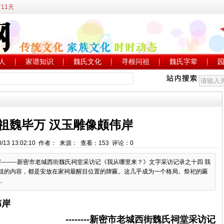
11天
人
家谱知识
魏氏文化
寻根问祖
魏氏字辈
祖魏毕万 汉玉雕像颇伟岸
0/13 13:02:10 作者： 来源： 查看：153 评论：0
-------新密市老城西街魏氏祠堂采访记《我从哪里来？》文字采访记录之十四 我
祖的内容，都是安放在家祠最醒目位置的牌匾。这几乎成为一个格局。祭祀的匾
.
伟岸
--------新密市老城西街魏氏祠堂采访记