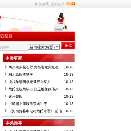
加入收藏
设为首页
园区祭奠
本类更新
两岸宗亲聚石壁 共祭客家先祖魂
10-16
闽北高阳族谱序
10-13
戊戌年清明祭祀世行公祭文
10-13
魏氏先祖魏毕万 汉玉雕像颇伟岸
10-13
建州魏氏
10-13
《邱嶺上庠魏氏宗谱》序
10-13
《河南辉县申屯村魏氏宗谱》 前 言
10-13
本类推荐