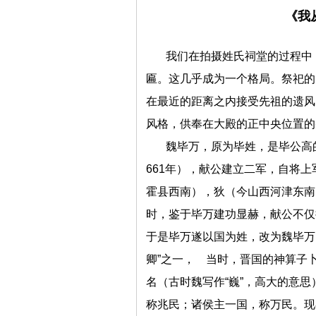
《我
我们在拍摄姓氏祠堂的过程中
匾。这几乎成为一个格局。祭祀的
在最近的距离之内接受先祖的遗风
风格，供奉在大殿的正中央位置的
魏毕万，原为毕姓，是毕公高
661年），献公建立二军，自将
霍县西南），狄（今山西河津东南
时，鉴于毕万建功显赫，献公不仅
于是毕万遂以国为姓，改为魏毕万
卿”之一， 当时，晋国的神算子
名（古时魏写作“巍”，高大的意
称兆民；诸侯主一国，称万民。现在