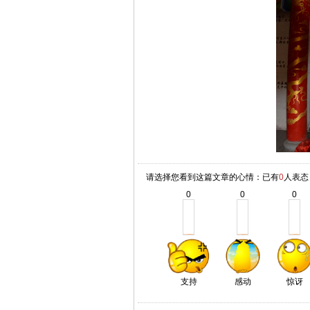
请选择您看到这篇文章的心情：已有
0
人表态
0
0
0
支持
感动
惊讶