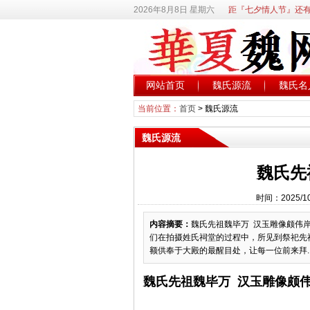
2026年8月8日 星期六
距『七夕情人节』还有
网站首页
魏氏源流
魏氏名
当前位置：
首页
>
魏氏源流
魏氏源流
魏氏先
时间：2025/1
内容摘要：
魏氏先祖魏毕万 汉玉雕像颇伟岸-
们在拍摄姓氏祠堂的过程中，所见到祭祀先
额供奉于大殿的最醒目处，让每一位前来拜..
魏氏先祖魏毕万 汉玉雕像颇