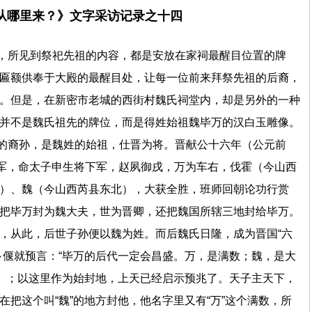
从哪里来？》文字采访记录之十四
，所见到祭祀先祖的内容，都是安放在家祠最醒目位置的牌
匾额供奉于大殿的最醒目处，让每一位前来拜祭先祖的后裔，
。但是，在新密市老城的西街村魏氏祠堂内，却是另外的一种
并不是魏氏祖先的牌位，而是得姓始祖魏毕万的汉白玉雕像。
的裔孙，是魏姓的始祖，仕晋为将。晋献公十六年（公元前
上军，命太子申生将下军，赵夙御戌，万为车右，伐霍（今山西
）、魏（今山西芮县东北），大获全胜，班师回朝论功行赏
把毕万封为魏大夫，世为晋卿，还把魏国所辖三地封给毕万。
，从此，后世子孙便以魏为姓。而后魏氏日隆，成为晋国“六
卜偃就预言：“毕万的后代一定会昌盛。万，是满数；魏，是大
思）；以这里作为始封地，上天已经启示预兆了。天子主天下，
把这个叫“魏”的地方封他，他名字里又有“万”这个满数，所