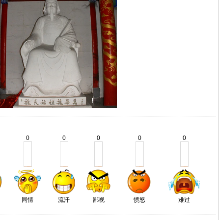
0
0
0
0
0
同情
流汗
鄙视
愤怒
难过