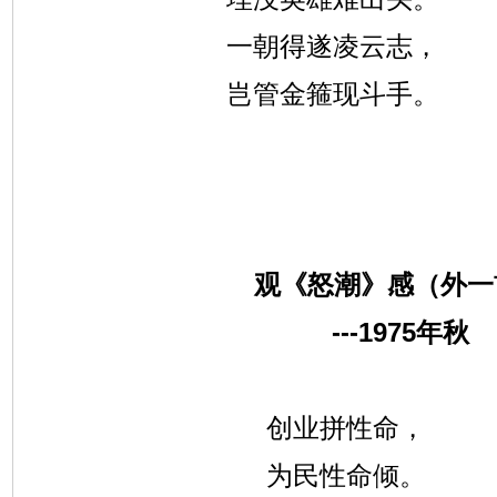
一朝得遂凌云志，
岂管金箍现斗手。
观《怒潮》感（外一
---1975
年秋
创业拼性命，
为民性命倾。