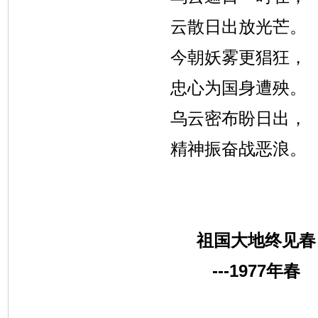
云散日出放光芒。
今朝妖雾更猖狂，
忠心为国身遭殃。
乌云密布盼日出，
精神振奋战恶浪。
祖国大地终见春
---1977
年春