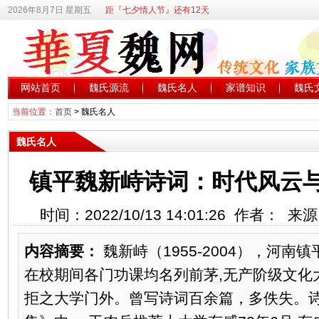
2026年8月7日 星期五
距『七夕情人节』还有12天
网站首页
魏氏源流
魏氏名人
家谱知识
魏氏
当前位置：
首页
>
魏氏名人
魏氏名人
镇平魏新峙诗词：时代风云
时间：2022/10/13 14:01:26 作者： 
内容摘要：
魏新峙（1955-2004），河南镇
在校期间各门功课均名列前茅,无产阶级文化大
拒之大学门外。曾写诗词百余篇，多佚失。