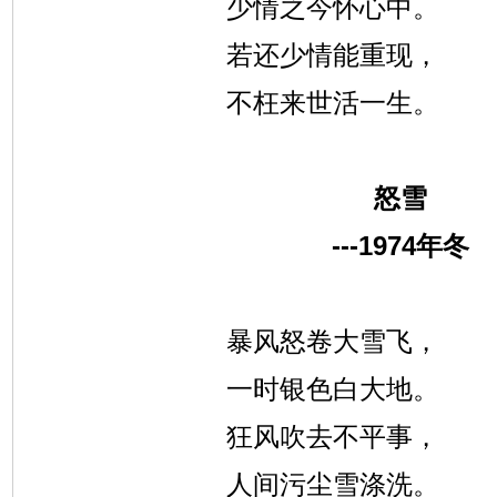
少情之今怀心中。
若还少情能重现，
不枉来世活一生。
怒雪
---1974
年冬
暴风怒卷大雪飞，
一时银色白大地。
狂风吹去不平事，
人间污尘雪涤洗。