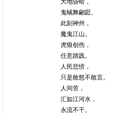
大地昏暗，
鬼蜮舞翩跹。
此刻神州，
魔鬼江山。
虎狼创伤，
任意踏践。
人民悲愤，
只是敢怒不敢言。
人间苦，
汇如江河水，
永流不干。