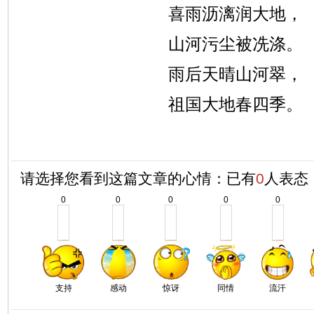
喜雨沥漓润大地，
山河污尘被冼涤。
雨后天晴山河翠，
祖国大地春四季。
请选择您看到这篇文章的心情：已有
0
人表态
0
0
0
0
0
支持
感动
惊讶
同情
流汗