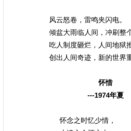
风云怒卷，雷鸣夹闪电。
倾盆大雨临人间，冲刷整
吃人制度砸烂，人间地狱
创出人间奇迹，新的世界
怀惜
---1974
年夏
怀念之时忆少情，