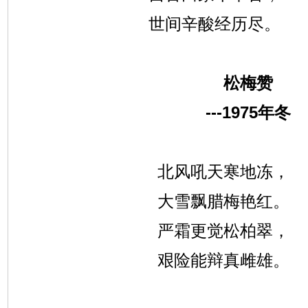
世间辛酸经历尽。
松梅赞
---1975
年冬
北风吼天寒地冻，
大雪飘腊梅艳红。
严霜更觉松柏翠，
艰险能辩真雌雄。