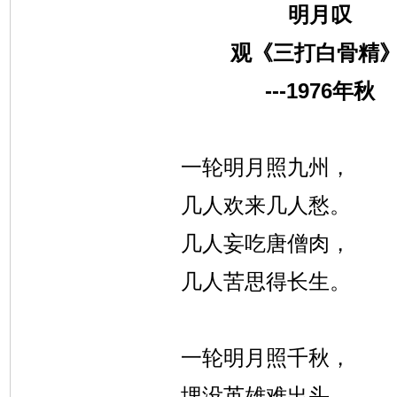
明月叹
观《三打白骨精
---1976
年秋
一轮明月照九州，
几人欢来几人愁。
几人妄吃唐僧肉，
几人苦思得长生。
一轮明月照千秋，
埋没英雄难出头。