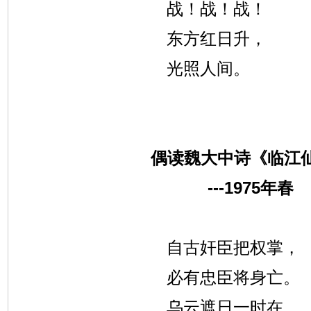
战！战！战！
东方红日升，
光照人间。
偶读魏大中诗《临江
---1975
年春
自古奸臣把权掌，
必有忠臣将身亡。
乌云遮日一时在，