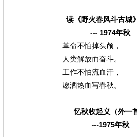
读《野火春风斗古城
--- 1974
年秋
革命不怕掉头颅，
人类解放而奋斗。
工作不怕流血汗，
愿洒热血写春秋。
忆秋收起义（外一
---1975
年秋