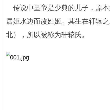
传说中皇帝是少典的儿子，原本
居姬水边而改姓姬。其生在轩辕之
北），所以被称为轩辕氏。